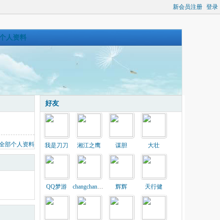
新会员注册
登录
个人资料
好友
全部个人资料
我是刀刀
湘江之鹰
谋胆
大壮
QQ梦游
changchang2818
辉辉
天行健