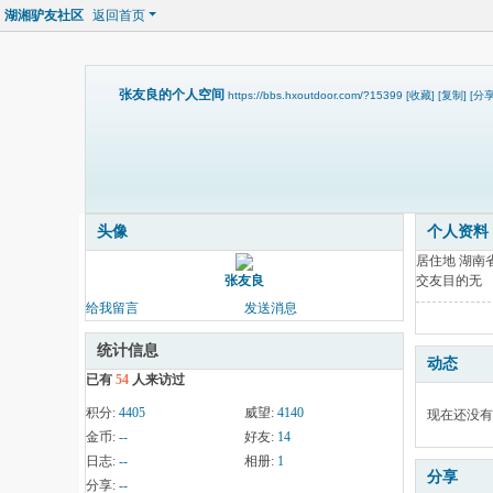
湖湘驴友社区
返回首页
张友良的个人空间
https://bbs.hxoutdoor.com/?15399
[收藏]
[复制]
[分享
头像
个人资料
居住地
湖南省
交友目的
无
张友良
给我留言
发送消息
统计信息
动态
已有
54
人来访过
积分:
4405
威望:
4140
现在还没有
金币:
--
好友:
14
日志:
--
相册:
1
分享
分享:
--