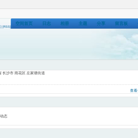
空间首页
日志
相册
主题
分享
留言板
]
[RSS]
 长沙市 雨花区 左家塘街道
查看
动态