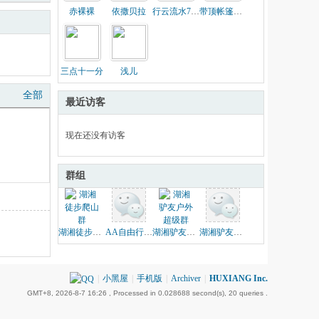
赤裸裸
依撒贝拉
行云流水7011
带顶帐篷去露营
三点十一分
浅儿
全部
最近访客
现在还没有访客
群组
湖湘徒步爬山群
AA自由行户外活动群
湖湘驴友户外超级群
湖湘驴友步兵营
|
小黑屋
|
手机版
|
Archiver
|
HUXIANG Inc.
GMT+8, 2026-8-7 16:26
, Processed in 0.028688 second(s), 20 queries .