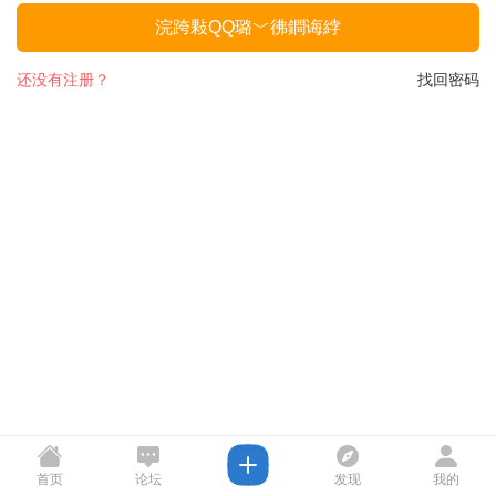
浣跨敤QQ璐﹀彿鐧诲綍
还没有注册？
找回密码
首页
论坛
发现
我的