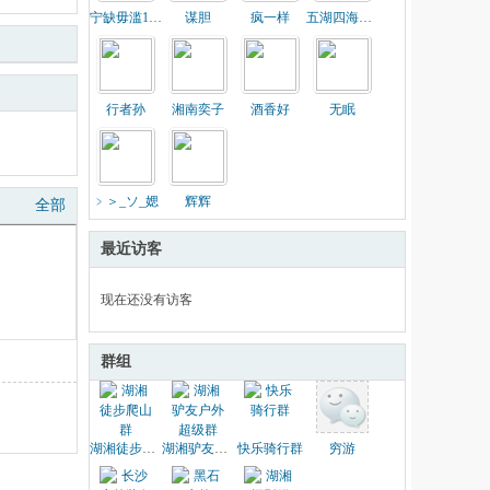
宁缺毋滥1206
谋胆
疯一样
五湖四海户外
行者孙
湘南奕子
酒香好
无眠
﹥＞_ソ_媤
辉辉
全部
最近访客
现在还没有访客
群组
湖湘徒步爬山群
湖湘驴友户外超级群
快乐骑行群
穷游