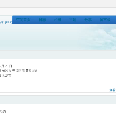
空间首页
日志
相册
主题
分享
留言板
分享]
[RSS]
5 月 20 日
 长沙市 开福区 望麓园街道
 长沙市
查看
动态