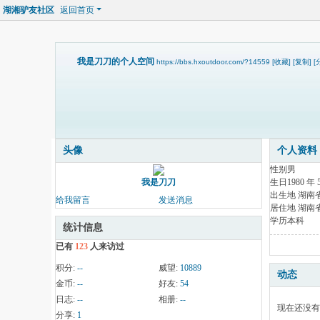
湖湘驴友社区
返回首页
我是刀刀的个人空间
https://bbs.hxoutdoor.com/?14559
[收藏]
[复制]
[
头像
个人资料
性别
男
生日
1980 年 
我是刀刀
出生地
湖南省
给我留言
发送消息
居住地
湖南省
学历
本科
统计信息
已有
123
人来访过
积分:
--
威望:
10889
动态
金币:
--
好友:
54
日志:
--
相册:
--
现在还没有
分享:
1