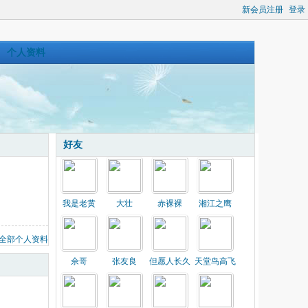
新会员注册
登录
个人资料
好友
我是老黄
大壮
赤裸裸
湘江之鹰
全部个人资料
佘哥
张友良
但愿人长久
天堂鸟高飞