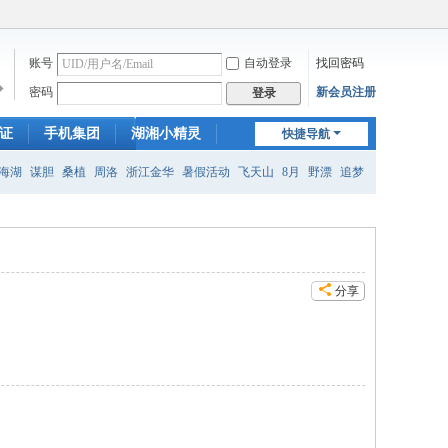
账号
自动登录
找回密码
�
密码
新会员注册
登录
证
手机集团
湖湘小精灵
快捷导航
新门户
海湖
谋胆
桑植
周洛
浙江金华
暑假活动
飞天山
8月
野漂
追梦
分享