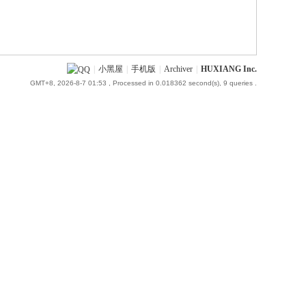
|
小黑屋
|
手机版
|
Archiver
|
HUXIANG Inc.
GMT+8, 2026-8-7 01:53
, Processed in 0.018362 second(s), 9 queries .