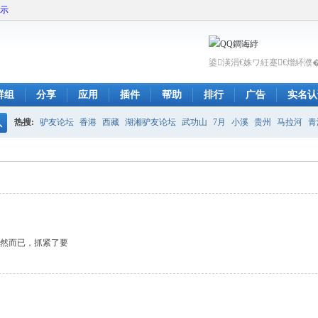
展示
鍙渶涓€姝ワ紝蹇€熷紑濮
群组
分享
应用
插件
帮助
排行
广告
实名认
热搜:
驴友论坛
香港
西藏
湖湘驴友论坛
武功山
7月
小溪
贵州
马拉河
青
搜
呼伦贝尔
索
然而已，抓紧了要