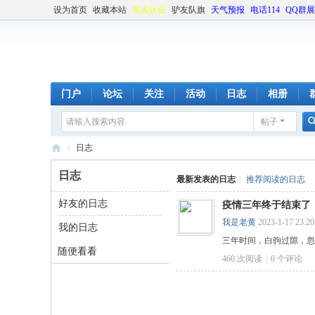
设为首页
收藏本站
实名认证
驴友队旗
天气预报
电话114
QQ群
门户
论坛
关注
活动
日志
相册
帖子
›
日志
湖
日志
最新发表的日志
|
推荐阅读的日志
湘
好友的日志
疫情三年终于结束了
驴
我是老黄
2023-1-17 23:20
我的日志
友
三年时间，白驹过隙，忽
社
随便看看
460 次阅读
|
0
个评论
区