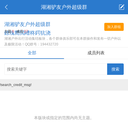
湖湘驴友户外超级群
湖湘驴友户外超级群
加入群组
主题
0
成员
27
鐐瑰嚮閲嶆柊鍔犺浇
湖湘户外出行活动集结板块，各个群体俱乐部可在本群操作和发布一切户外以
及极限活动！QQ群号：194432720
全部
成员列表
!search_credit_msg!
本版块或指定的范围内尚无主题。