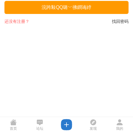
浣跨敤QQ璐﹀彿鐧诲綍
还没有注册？
找回密码
首页
论坛
发现
我的