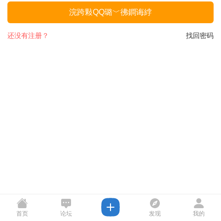
浣跨敤QQ璐﹀彿鐧诲綍
还没有注册？
找回密码
首页
论坛
发现
我的