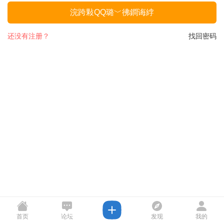
浣跨敤QQ璐﹀彿鐧诲綍
还没有注册？
找回密码
首页
论坛
发现
我的