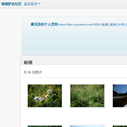
湖湘驴友社区
返回首页
康贝莎的个人空间
https://bbs.hxoutdoor.com/?824
[收藏]
[复制]
[分享]
相册
共 86 张图片