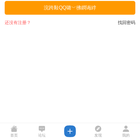
浣跨敤QQ璐﹀彿鐧诲綍
还没有注册？
找回密码
首页
论坛
发现
我的