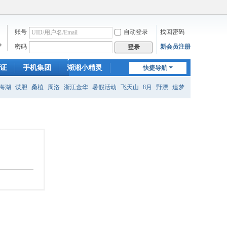
账号
自动登录
找回密码
�
密码
新会员注册
登录
证
手机集团
湖湘小精灵
快捷导航
新门户
海湖
谋胆
桑植
周洛
浙江金华
暑假活动
飞天山
8月
野漂
追梦