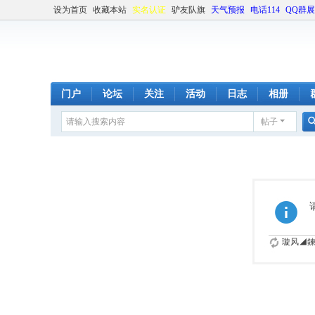
设为首页
收藏本站
实名认证
驴友队旗
天气预报
电话114
QQ群
门户
论坛
关注
活动
日志
相册
帖子
璇风◢鍊�