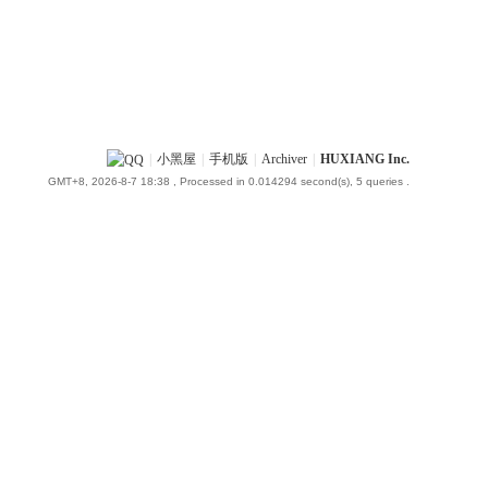
|
小黑屋
|
手机版
|
Archiver
|
HUXIANG Inc.
GMT+8, 2026-8-7 18:38
, Processed in 0.014294 second(s), 5 queries .