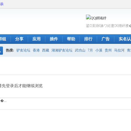
展示
鍙渶涓€姝ワ紝蹇€熷紑濮
群组
分享
应用
插件
帮助
排行
广告
实名认
热搜:
驴友论坛
香港
西藏
湖湘驴友论坛
武功山
7月
小溪
贵州
马拉河
青
搜
呼伦贝尔
索
请先登录后才能继续浏览
...