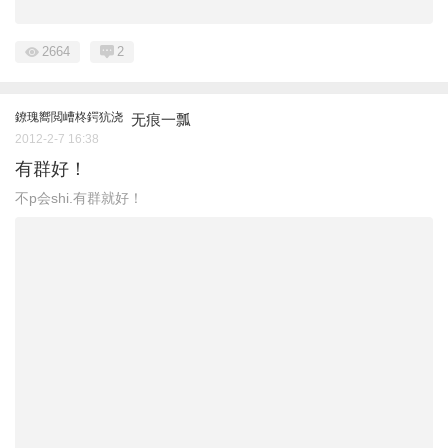
2664
2
鐐瑰嚮閲嶆柊鍔犺浇
无痕一瓢
2012-2-7 16:38
有群好！
不p会shi.有群就好！