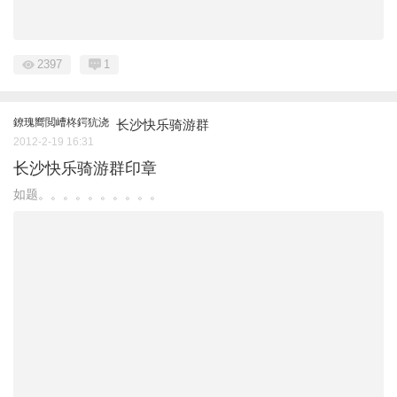
2397
1
鐐瑰嚮閲嶆柊鍔犺浇
长沙快乐骑游群
2012-2-19 16:31
长沙快乐骑游群印章
如题。。。。。。。。。。