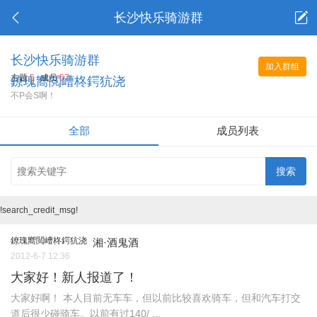
长沙快乐骑游群
长沙快乐骑游群
加入群组
主题
5
成员
57
鐐瑰嚮閲嶆柊鍔犺浇
不P会S啊！
全部
成员列表
!search_credit_msg!
鐐瑰嚮閲嶆柊鍔犺浇
湘·酒鬼酒
2012-6-7 12:36
大家好！新人报道了！
大家好啊！ 本人目前无车车，但以前比较喜欢骑车，但和汽车打交
道后很少碰骑车。以前有过140/ ...