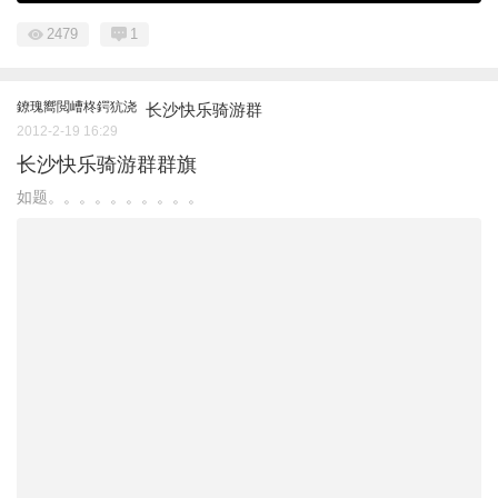
2479
1
鐐瑰嚮閲嶆柊鍔犺浇
长沙快乐骑游群
2012-2-19 16:29
长沙快乐骑游群群旗
如题。。。。。。。。。。