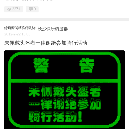
2271
0
鐐瑰嚮閲嶆柊鍔犺浇
长沙快乐骑游群
2012-2-22 13:03
未佩戴头盔者一律谢绝参加骑行活动