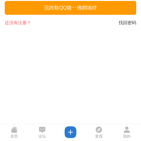
浣跨敤QQ璐﹀彿鐧诲綍
还没有注册？
找回密码
首页
论坛
发现
我的