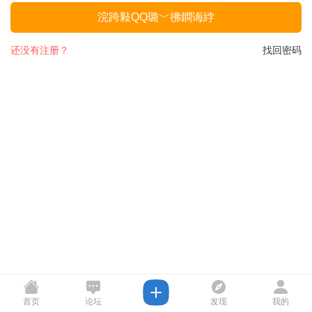
浣跨敤QQ璐﹀彿鐧诲綍
还没有注册？
找回密码
首页
论坛
发现
我的