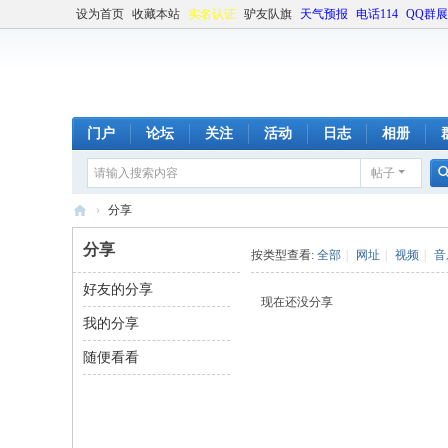
设为首页
收藏本站
实名认证
驴友队旗
天气预报
电话114
QQ群
门户
论坛
关注
活动
日志
相册
帖子
›
分享
湖
分享
按类型查看:
全部
|
网址
|
视频
|
音
湘
好友的分享
驴
现在还没分享
我的分享
友
社
随便看看
区