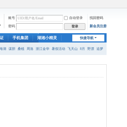
账号
自动登录
找回密码
�
密码
新会员注册
登录
证
手机集团
湖湘小精灵
快捷导航
新门户
海湖
谋胆
桑植
周洛
浙江金华
暑假活动
飞天山
8月
野漂
追梦