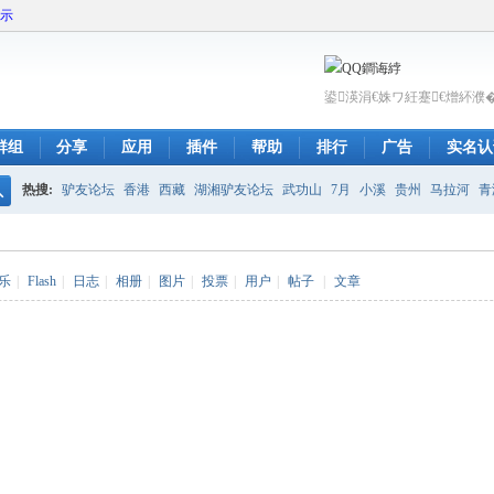
展示
鍙渶涓€姝ワ紝蹇€熷紑濮
群组
分享
应用
插件
帮助
排行
广告
实名认
热搜:
驴友论坛
香港
西藏
湖湘驴友论坛
武功山
7月
小溪
贵州
马拉河
青
搜
呼伦贝尔
索
乐
|
Flash
|
日志
|
相册
|
图片
|
投票
|
用户
|
帖子
|
文章