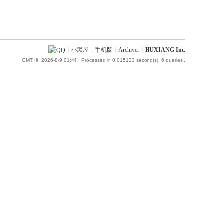
|
小黑屋
|
手机版
|
Archiver
|
HUXIANG Inc.
GMT+8, 2026-8-9 01:44
, Processed in 0.015123 second(s), 6 queries .