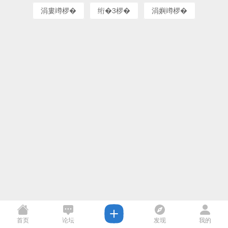
涓婁竴椤�
绗�3椤�
涓嬩竴椤�
首页
论坛
发现
我的